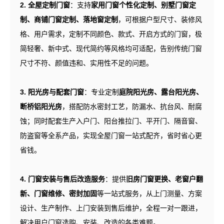
2. 全屋定制门窗
：支持
家用门窗个性化定制、别墅门窗定
制、商铺门窗定制、落地窗定制
，可根据户型尺寸、装修风
格、用户需求，定制不同颜色、款式、开启方式的门窗，极
简轻奢、新中式、现代简约等风格均可适配，告别传统门窗
尺寸不符、颜值违和、实用性不足的问题。
3. 阳光房与配套门窗
：专业定制
庭院阳光房、露台阳光房、
断桥铝阳光房
，搭配防水密封工艺，防漏水、抗台风、耐腐
蚀；同时配套生产入户门、阳台推拉门、平开门、隔音窗、
防盗窗等全系产品，实现全屋门窗一站式配齐，省时省心更
省钱。
4. 门窗安装与售后改造服务
：提供
旧房门窗更换、老窗户翻
新、门窗维修、密封加固
等一站式服务，从上门测量、方案
设计、生产制作、上门安装到售后维护，全程一对一跟进，
解决用户门窗选购、安装、改造的各类难题。