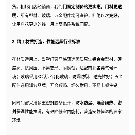
货。相比门店经销商，我们
门窗定制价格更实惠，用料更透
明
，所有型材、玻璃、五金配件均可查验，杜绝以次充好，
让用户花更少的钱，用上高品质系统门窗。
2. 精工材质打造，性能远超行业标准
在材质选用上，鲁墅门窗严格甄选优质原生铝合金型材，硬
度高、抗风压、不易变形、耐腐蚀，适配南北各类气候环
境；玻璃采用3C认证钢化玻璃，防爆防裂、透光性好；五金
配件选用知名品牌，开合顺畅、经久耐用，不易卡顿生锈。
同时门窗采用多重密封胶条设计，
防水防尘、隔音隔热、密
封保温
性能拉满，有效降低室内能耗，营造安静恒温的居家
环境。